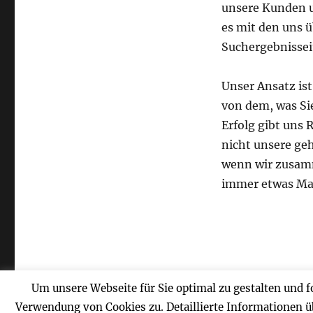
unsere Kunden u
es mit den uns ü
Suchergebnissei
Unser Ansatz is
von dem, was Si
Erfolg gibt uns 
nicht unsere geh
wenn wir zusam
immer etwas Mag
SEO Erfolge
Datenschutz
Stolz präsentiert von Word
Um unsere Webseite für Sie optimal zu gestalten und 
Verwendung von Cookies zu. Detaillierte Informationen üb