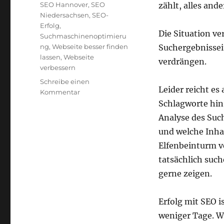
SEO Hannover
,
SEO
zählt, alles an
Niedersachsen
,
SEO-
Erfolg
,
Die Situation ve
Suchmaschinenoptimieru
ng
,
Webseite besser finden
Suchergebnissei
lassen
,
Webseite
verdrängen.
verbessern
Schreibe einen
Leider reicht es
zu
Kommentar
Erfolgreiche
Schlagworte hin 
Optimierung
Analyse des Suc
zur
und welche Inha
besseren
Sichtbarkeit
Elfenbeinturm v
Ihrer
tatsächlich such
Webseite
gerne zeigen.
Erfolg mit SEO i
weniger Tage. W