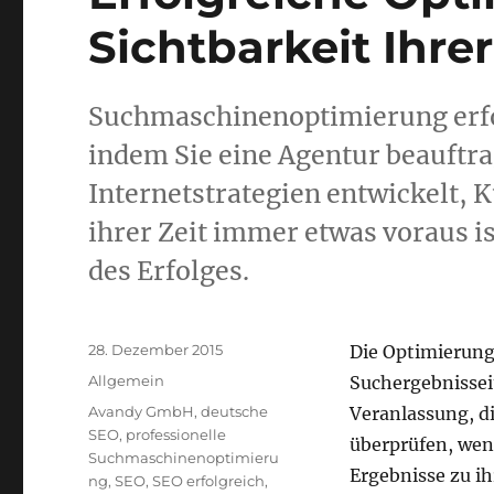
Sichtbarkeit Ihre
Suchmaschinenoptimierung erfo
indem Sie eine Agentur beauftrag
Internetstrategien entwickelt, 
ihrer Zeit immer etwas voraus ist
des Erfolges.
Veröffentlicht
28. Dezember 2015
Die Optimierung
am
Kategorien
Allgemein
Suchergebnissei
Schlagwörter
Avandy GmbH
,
deutsche
Veranlassung, d
SEO
,
professionelle
überprüfen, wenn
Suchmaschinenoptimieru
Ergebnisse zu i
ng
,
SEO
,
SEO erfolgreich
,