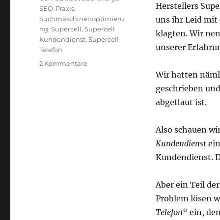
Herstellers Supe
SEO-Praxis
,
Suchmaschinenoptimieru
uns ihr Leid mit
ng
,
Supercell
,
Supercell
klagten. Wir nen
Kundendienst
,
Supercell
unserer Erfahrun
Telefon
zu
2 Kommentare
Warum
Wir hatten näml
bei
geschrieben und 
uns
abgeflaut ist.
immer
verzweifelte
Kunden
Also schauen wir
von
Kundendienst
ein
Supercell
anrufen
Kundendienst. D
–
ein
Aber ein Teil de
SEO-
Erfolg
Problem lösen wi
mit
Telefon
“ ein, de
Folgen