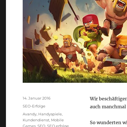
Veröffentlicht
14. Januar 2016
Wir beschäftige
am
Kategorien
SEO-Erfolge
auch manchmal 
Schlagwörter
Avandy
,
Handyspiele
,
Kundendienst
,
Mobile
So wunderten wi
Games
,
SEO
,
SEO erfolge
,