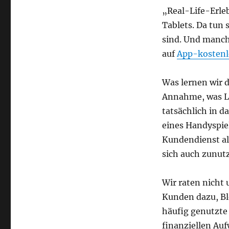
„Real-Life-Erle
Tablets. Da tun
sind. Und manch
auf
App-kostenl
Was lernen wir d
Annahme, was Le
tatsächlich in 
eines Handyspiel
Kundendienst a
sich auch zunu
Wir raten nicht
Kunden dazu, Bl
häufig genutzte
finanziellen Au